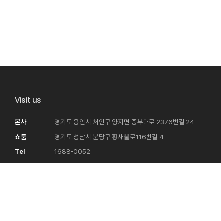
Visit us
본사
경기도 용인시 처인구 양지면 중부대로 2376번길 24
쇼룸
경기도 성남시 분당구 황새울로116번길 4
Tel
1688-0052
E-mail
uno@unogagu.com
Fax
031-323-0062