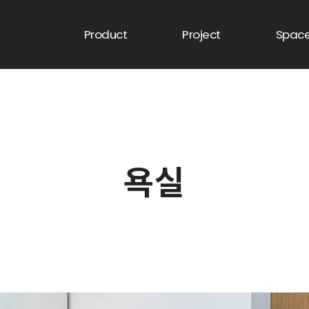
Product
Project
Spac
욕실