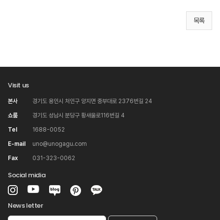
목록
Visit us
본사
경기도 용인시 처인구 양지면 중부대로 2376번길 24
쇼룸
경기도 성남시 분당구 황새울로116번길 4
Tel
1688-0052
E-mail
uno@unogagu.com
Fax
031-323-0062
Social midia
News letter